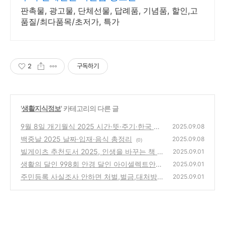
판촉물, 광고물, 단체선물, 답례품, 기념품, 할인,고
품질/최다품목/초저가, 특가
2
구독하기
'
생활지식정보
' 카테고리의 다른 글
9월 8일 개기월식 2025 시간·뜻·주기·한국 관
2025.09.08
측 총정리
백중날 2025 날짜·입재·음식 총정리
(0)
2025.09.08
(0)
빌게이츠 추천도서 2025, 인생을 바꾸는 책 1
2025.09.01
0권 정리
생활의 달인 998회 안경 달인 아이셀렉트안경
(2)
2025.09.01
위치
주민등록 사실조사 안하면 처벌,벌금,대처방법
(0)
2025.09.01
총정리 2025
(0)