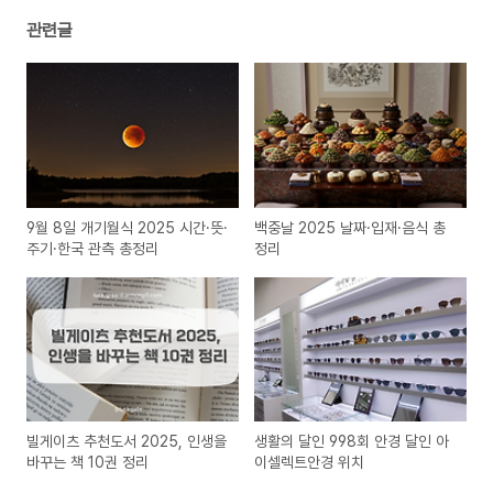
관련글
9월 8일 개기월식 2025 시간·뜻·
백중날 2025 날짜·입재·음식 총
주기·한국 관측 총정리
정리
빌게이츠 추천도서 2025, 인생을
생활의 달인 998회 안경 달인 아
바꾸는 책 10권 정리
이셀렉트안경 위치