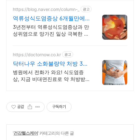
https://blog.naver.com/column-_
광고
역류성식도염증상 6개월만에
해결한 방법 공유합니다.
3년전부터 역류성식도염증상과 만
성위염으로 망가진 일상 극복한 방
법을 공유합니다
https://doctornow.co.kr
광고
닥터나우 소화불량약 처방 365
일 24시간 진료가능
병원에서 전화가 와요! 식도염증
상, 지금 비대면진료로 약 처방받
으세요!
공감
구독하기
'
건강헬스케어
' 카테고리의 다른 글