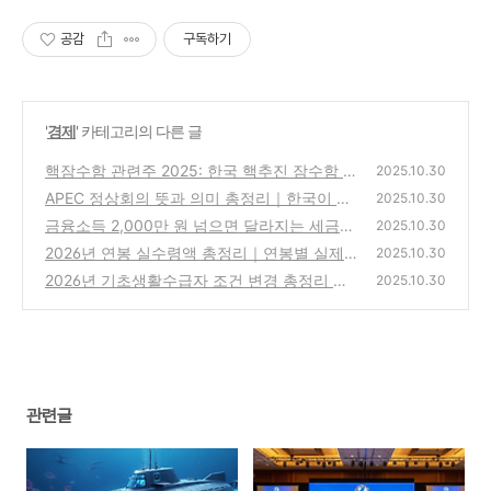
공감
구독하기
'
경제
' 카테고리의 다른 글
핵잠수함 관련주 2025: 한국 핵추진 잠수함 건
2025.10.30
조 수혜 기업!
APEC 정상회의 뜻과 의미 총정리｜한국이 주
(0)
2025.10.30
목받는 이유 2025
금융소득 2,000만 원 넘으면 달라지는 세금
(0)
2025.10.30
변화 완벽 정리!
2026년 연봉 실수령액 총정리｜연봉별 실제
(0)
2025.10.30
수령액 변화 한눈에 보기
2026년 기초생활수급자 조건 변경 총정리 핵
(0)
2025.10.30
심 요약
(0)
관련글