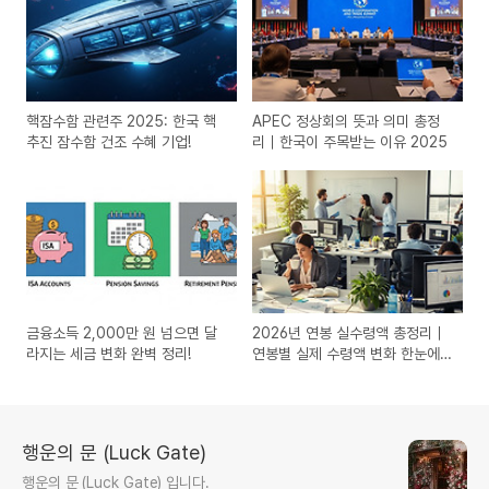
핵잠수함 관련주 2025: 한국 핵
APEC 정상회의 뜻과 의미 총정
추진 잠수함 건조 수혜 기업!
리｜한국이 주목받는 이유 2025
금융소득 2,000만 원 넘으면 달
2026년 연봉 실수령액 총정리｜
라지는 세금 변화 완벽 정리!
연봉별 실제 수령액 변화 한눈에
보기
행운의 문 (Luck Gate)
행운의 문 (Luck Gate) 입니다.