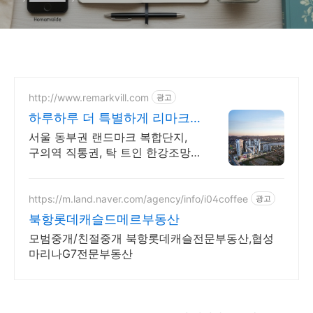
http://www.remarkvill.com
광고
하루하루 더 특별하게 리마크
빌 이스트폴
서울 동부권 랜드마크 복합단지,
구의역 직통권, 탁 트인 한강조망,
쇼핑권 슬세권
https://m.land.naver.com/agency/info/i04coffee
광고
북항롯데캐슬드메르부동산
모범중개/친절중개 북항롯데캐슬전문부동산,협성
마리나G7전문부동산