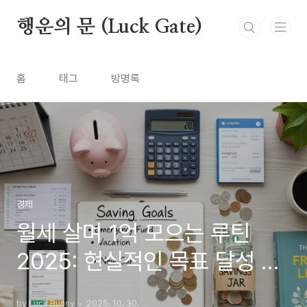
본문 바로가기
행운의 문 (Luck Gate)
홈
태그
방명록
경제
월세 살며 1억 모으는 루틴
2025: 현실적인 목표 달성 전
략!
by Luck Bunny
2025. 10. 30.