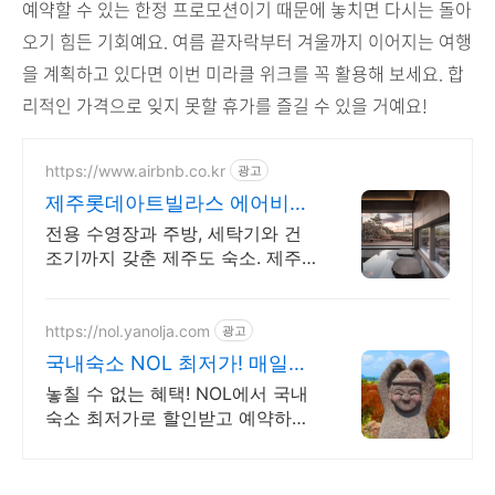
예약할 수 있는 한정 프로모션이기 때문에 놓치면 다시는 돌아
오기 힘든 기회예요. 여름 끝자락부터 겨울까지 이어지는 여행
을 계획하고 있다면 이번 미라클 위크를 꼭 활용해 보세요. 합
리적인 가격으로 잊지 못할 휴가를 즐길 수 있을 거예요!
https://www.airbnb.co.kr
광고
제주롯데아트빌라스 에어비앤
비 제주도 인기숙소 둘러보기
전용 수영장과 주방, 세탁기와 건
조기까지 갖춘 제주도 숙소. 제주
롯데아트빌라스. 주방, 수영장, 자
쿠지, 아기 침대. 필요한 모든 게 갖
춰진 숙소를 예약하세요.
https://nol.yanolja.com
광고
국내숙소 NOL 최저가! 매일
NOL DRAW 추첨!
놓칠 수 없는 혜택! NOL에서 국내
숙소 최저가로 할인받고 예약하세
요!