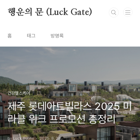
본문 바로가기
행운의 문 (Luck Gate)
홈
태그
방명록
건강헬스케어
제주 롯데아트빌라스 2025 미
라클 위크 프로모션 총정리
by Luck Bunny
2025. 8. 26.