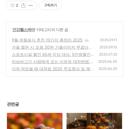
2
구독하기
'
건강헬스케어
' 카테고리의 다른 글
9월 제철음식 추천 10가지 총정리 2025
2025.09.11
(0)
가을 짧은 시 모음 30편 가을이미지 무료다운
2025.09.10
로드 2025
스포츠시설 할인 65세 이상 대상, 5만원할인
(0)
2025.07.25
신청방법
러브버그가 사람에게 오는 이유와 대처방법 2
(1)
2025.06.30
025
더위 먹었을 때 대처법 2025 주요증상 및 예방
(0)
2025.06.20
법
(1)
관련글