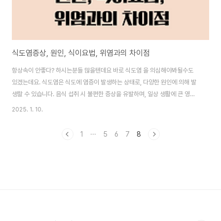
식도염증상, 원인, 식이요법, 위염과의 차이점
항상속이 안좋다? 하시는분들 많을텐데요 바로 식도염 을 의심해야봐될수도
있겠는데요. 식도염은 식도에 염증이 발생하는 상태로, 다양한 원인에 의해 발
생할 수 있습니다. 음식 섭취 시 불편한 증상을 유발하며, 일상 생활에 큰 영향
을 미칠 수 있습니다. 이 글에서는 식도염의 주요 증상, 원인, 식도염에 좋지 않
2025. 1. 10.
은 음식과 도움이 되는 음식에 대해 살펴보고, 위염과 식도염의 차이점에 대해
서도 알아볼게요! 목차식도염 증상식도염에 나쁜 음식위염과 식도염의 차이
1
···
5
6
7
8
점식도염에 좋은 음식식도염의 원인 결론 식도염 증상 - 무기력감: 지속적인
피로감이나 무기력함을 느낄 수 있습니다.- 통증: 음식이나 음료를 삼킬 때 가
슴 부위에 통증이나 불편함을 느낄 수 있습니다.- 구역질과 구토: 소화가 잘 되
지 않아 구역질이나 구..